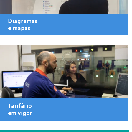
Diagramas
e mapas
Tarifário
em vigor