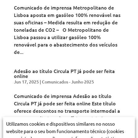
Comunicado de imprensa Metropolitano de
Lisboa aposta em gasóleo 100% renovável nas
suas oficinas – Medida resulta em redução de
toneladas de CO2 – O Metropolitano de
Lisboa passou a utilizar gasóleo 100%
renovável para o abastecimento dos veículos
de...
Adesão ao título Circula PT já pode ser feita
online
Jun 17, 2025
|
Comunicados - Junho 2025
Comunicado de imprensa Adesão ao título
Circula PT já pode ser feita online Este título
oferece descontos no transporte intermodal a
quem tem direito a benefícios sociais O
Utilizamos cookies e dispositivos similares no nosso
Metropolitano de Lisboa informa que já se
website para o seu bom funcionamento técnico (cookies
encontra disponível a adesão online ao título