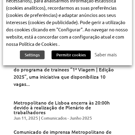
necessários), para analisarmos informação estatística
Circula...
(cookies analíticos), recordarmos as suas preferências
(cookies de preferências) e adaptar anúncios aos seus
Metro de Lisboa lança programa de estágios
interesses (cookies de publicidade). Pode gerir a utilização
Jun 16, 2025
|
Comunicados - Junho 2025
dos cookies clicando em "Configurar". Ao navegar no nosso
website, está a concordar com a configuração atual e com
Comunicado de imprensa Metro de Lisboa lança
nossa Política de Cookies .
programa de estágios Trainees Metro – 1.ª
Saber mais
viagem | Edição 2025 O Metropolitano de
Settings
Permitir cookies
Lisboa abriu candidaturas para a nova edição
do programa de trainees “1ª Viagem | Edição
2025”, uma iniciativa que disponibiliza 10
vagas...
Metropolitano de Lisboa encerra às 20:00h
devido à realização de Plenário de
trabalhadores
Jun 11, 2025
|
Comunicados - Junho 2025
Comunicado de imprensa Metropolitano de