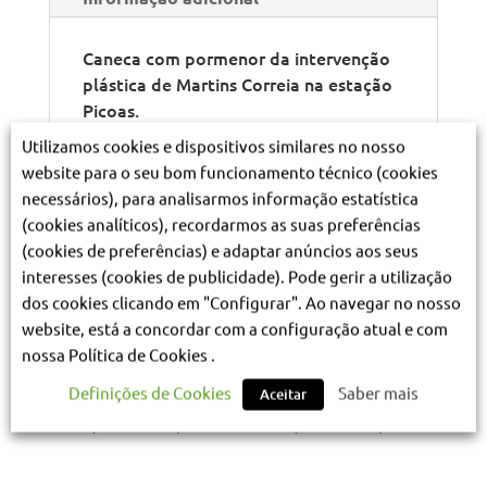
Caneca com pormenor da intervenção
plástica de Martins Correia na estação
Picoas.
Utilizamos cookies e dispositivos similares no nosso
website para o seu bom funcionamento técnico (cookies
Produtos Relacionados
necessários), para analisarmos informação estatística
(cookies analíticos), recordarmos as suas preferências
(cookies de preferências) e adaptar anúncios aos seus
interesses (cookies de publicidade). Pode gerir a utilização
dos cookies clicando em "Configurar". Ao navegar no nosso
website, está a concordar com a configuração atual e com
nossa Política de Cookies .
Definições de Cookies
Saber mais
Aceitar
Caneta António Ségui
Íman Rossio
€
1.70
(IVA incluído)
€
2.80
(IVA incluído)