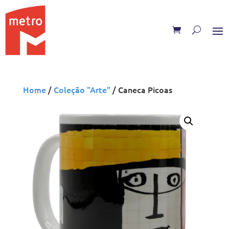
Skip
to
content
Home
/
Coleção "Arte"
/ Caneca Picoas