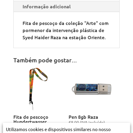
Informação adicional
Fita de pescoço da coleção "Arte" com
pormenor da intervenção plástica de
Syed Haider Raza na estação Oriente.
Também pode gostar…
Fita de pescoço
Pen 8gb Raza
Hundertwasser
€
8.00
(IVA incluído)
€
2.20
(IVA incluído)
Utilizamos cookies e dispositivos similares no nosso