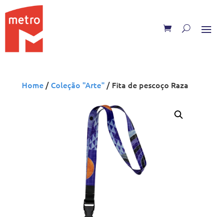
Skip
to
content
Home
/
Coleção "Arte"
/ Fita de pescoço Raza