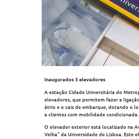
o
a
t
o
o
p
n
a
p
p
o
o
n
o
o
l
d
o
l
l
i
e
d
i
i
t
L
e
t
t
a
i
L
a
a
n
s
i
n
n
o
b
s
o
o
d
o
b
d
d
e
a
o
e
e
L
a
L
L
i
i
i
s
s
s
b
b
b
o
o
o
a
Inaugurados 3 elevadores
a
a
A estação Cidade Universitária do Metro
elevadores, que permitem fazer a ligação 
átrio e o cais de embarque, dotando o lo
a clientes com mobilidade condicionada.
O elevador exterior está localizado na A
Velha” da Universidade de Lisboa. Este e