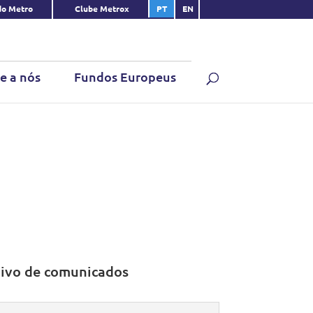
do Metro
Clube Metrox
PT
EN
e a nós
Fundos Europeus
ivo de comunicados