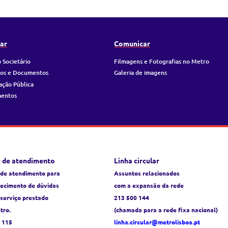
ar
Comunicar
 Societário
Filmagens e Fotografias no Metro
ios e Documentos
Galeria de imagens
ação Pública
mentos
 de atendimento
Linha circular
 de atendimento para
Assuntos relacionados
recimento de dúvidas
com a expansão da rede
 serviço prestado
213 500 144
tro.
(chamada para a rede fixa nacional)
 115
linha.circular@metrolisboa.pt