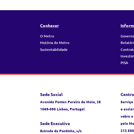
Conhecer
Inform
O Metro
Governo
História do Metro
Relatór
Sustentabilidade
Contrat
Investi
PISA
Sede Social
Centro
Avenida Fontes Pereira de Melo, 28
Serviço
1069-095 Lisboa, Portugal
o escla
sobre o
Sede Executiva
pelo Me
213 500
Estrada da Pontinha, s/n