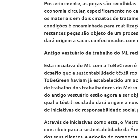
Posteriormente, as peças são recolhidas
economia circular, especificamente no ca
os materiais em dois circuitos de tratam
condições é encaminhada para reutilizaç
restantes peças são objeto de um proces
dará origem a sacos confecionados com o
Antigo vestuário de trabalho do ML rec
Esta iniciativa do ML com a ToBeGreen é 
desafio que a sustentabilidade têxtil re
ToBeGreen haviam já estabelecido um ac
de trabalho dos trabalhadores do Metrop
do antigo vestuário estão agora a ser o
qual o têxtil reciclado dará origem a nov
de iniciativas de responsabilidade socia
Através de iniciativas como esta, o Metr
contribuir para a sustentabilidade da Á
dos seus clientes, a adoção de comporta