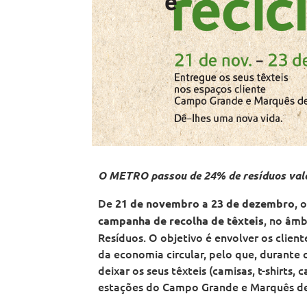
o
a
t
o
o
p
n
a
p
p
o
o
n
o
o
l
d
o
l
l
i
e
d
i
i
t
L
e
t
t
a
i
L
a
a
n
s
i
n
n
o
b
s
o
o
d
o
b
d
d
e
a
o
e
e
L
a
L
L
i
i
i
s
s
s
b
b
b
o
o
o
a
O METRO passou de 24% de resíduos val
a
a
De
a
, 
21 de novembro
23 de dezembro
, no âm
campanha de recolha de têxteis
Resíduos. O objetivo é envolver os clien
da economia circular, pelo que, durante 
deixar os seus têxteis (camisas, t-shirts,
estações do Campo Grande e Marquês de 