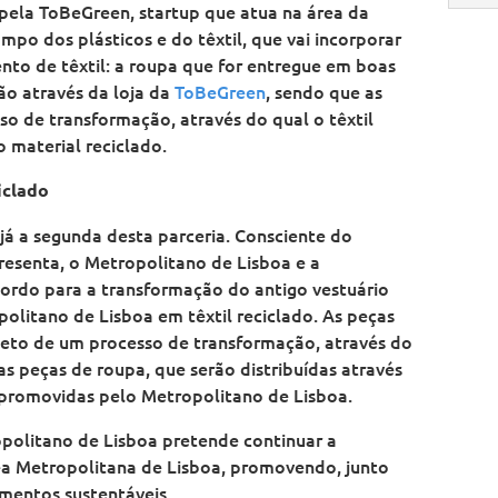
 pela ToBeGreen, startup que atua na área da
mpo dos plásticos e do têxtil, que vai incorporar
ento de têxtil: a roupa que for entregue em boas
ão através da loja da
ToBeGreen
, sendo que as
so de transformação, através do qual o têxtil
 material reciclado.
iclado
já a segunda desta parceria. Consciente do
presenta, o Metropolitano de Lisboa e a
ordo para a transformação do antigo vestuário
olitano de Lisboa em têxtil reciclado. As peças
bjeto de um processo de transformação, através do
as peças de roupa, que serão distribuídas através
l promovidas pelo Metropolitano de Lisboa.
opolitano de Lisboa pretende continuar a
rea Metropolitana de Lisboa, promovendo, junto
mentos sustentáveis.