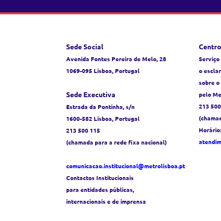
Sede Social
Centro
Avenida Fontes Pereira de Melo, 28
Serviço
1069-095 Lisboa, Portugal
o escla
sobre o
Sede Executiva
pelo Me
213 500
Estrada da Pontinha, s/n
(chamad
1600-582 Lisboa, Portugal
Horário
213 500 115
atendi
(chamada para a rede fixa nacional)
comunicacao.institucional@metrolisboa.pt
Contactos Institucionais
para entidades públicas,
internacionais e de imprensa