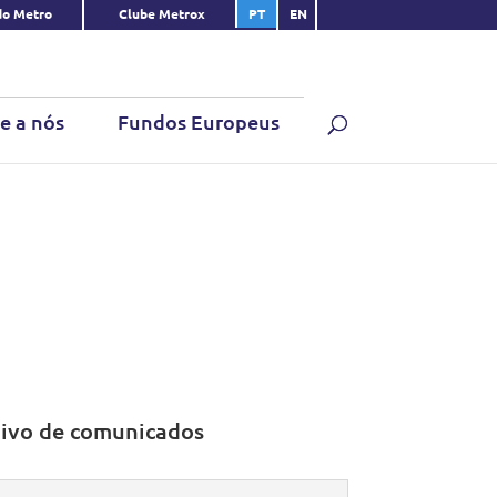
do Metro
Clube Metrox
PT
EN
e a nós
Fundos Europeus
ivo de comunicados