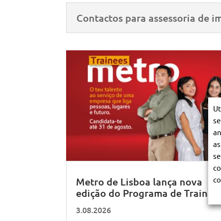
Contactos para assessoria de i
Ut
se
an
as
se
co
co
Metro de Lisboa lança nova
edição do Programa de Trainee
3.08.2026