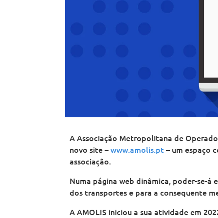
o
a
t
o
o
p
n
a
p
p
o
o
n
o
o
l
d
o
l
l
i
e
d
i
i
t
L
e
t
t
a
i
L
a
a
n
s
i
n
n
o
b
s
o
o
d
o
b
d
d
e
a
o
e
e
L
a
L
L
i
i
i
s
s
s
b
b
b
o
o
o
a
a
a
A Associação Metropolitana de Operado
novo site –
www.amolis.pt
– um espaço co
associação.
Numa página web dinâmica, poder-se-á en
dos transportes e para a consequente me
A AMOLIS iniciou a sua atividade em 202