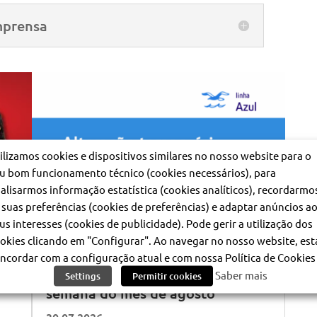
mprensa
ilizamos cookies e dispositivos similares no nosso website para o
u bom funcionamento técnico (cookies necessários), para
alisarmos informação estatística (cookies analíticos), recordarmo
 suas preferências (cookies de preferências) e adaptar anúncios a
us interesses (cookies de publicidade). Pode gerir a utilização dos
okies clicando em "Configurar". Ao navegar no nosso website, est
ncordar com a configuração atual e com nossa Política de Cookies 
Alteração temporária do horário
s
da linha azul durante os fins de
Saber mais
Settings
Permitir cookies
semana do mês de agosto