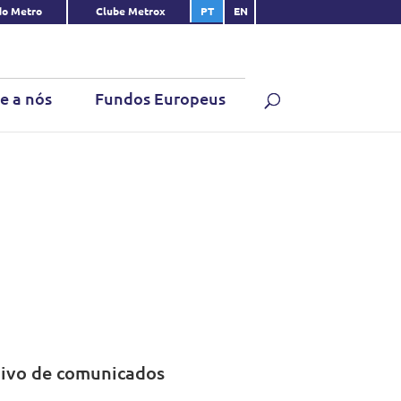
do Metro
Clube Metrox
PT
EN
e a nós
Fundos Europeus
ivo de comunicados