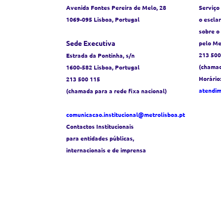
Avenida Fontes Pereira de Melo, 28
Serviço
1069-095 Lisboa, Portugal
o escla
sobre o
Sede Executiva
pelo Me
213 500
Estrada da Pontinha, s/n
(chamad
1600-582 Lisboa, Portugal
Horário
213 500 115
atendi
(chamada para a rede fixa nacional)
comunicacao.institucional@metrolisboa.pt
Contactos Institucionais
para entidades públicas,
internacionais e de imprensa