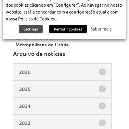
assim, o culminar de mais um ano de
dos cookies clicando em "Configurar". Ao navegar no nosso
trabalho e de esforço de todos os
website, está a concordar com a configuração atual e com
trabalhadores, que fazem com que seja
nossa Política de Cookies .
possível o Metropolitano de Lisboa ser
Saber mais
Settings
Permitir cookies
reconhecido, cada vez mais, como o eixo
central da mobilidade da Área
Metropolitana de Lisboa.
Arquivo de notícias
2026
2025
2024
2023