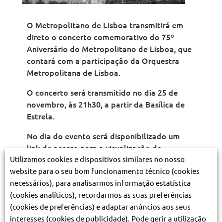
O Metropolitano de Lisboa transmitirá em
direto o concerto comemorativo do 75º
Aniversário do Metropolitano de Lisboa, que
contará com a participação da Orquestra
Metropolitana de Lisboa.
O concerto será transmitido no dia 25 de
novembro, às 21h30, a partir da Basílica de
Estrela.
No dia do evento será disponibilizado um
link de acesso para a visualização do
Utilizamos cookies e dispositivos similares no nosso
concerto.
website para o seu bom funcionamento técnico (cookies
Ao longo do ano 2023, o Metropolitano de
necessários), para analisarmos informação estatística
Lisboa tem vindo a preparar diversas ações
(cookies analíticos), recordarmos as suas preferências
que visam assinalar os 75 anos de história
(cookies de preferências) e adaptar anúncios aos seus
desta empresa. Este concerto simboliza,
interesses (cookies de publicidade). Pode gerir a utilização