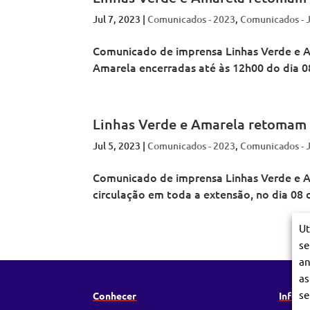
o
a
t
o
o
p
Jul 7, 2023
|
Comunicados - 2023
,
Comunicados - 
n
a
p
p
o
o
n
o
o
l
d
o
l
l
i
Comunicado de imprensa Linhas Verde e Am
e
d
i
i
t
L
e
t
t
Amarela encerradas até às 12h00 do dia 08
a
i
L
a
a
n
s
i
n
n
o
b
s
o
o
d
o
b
d
d
e
a
o
e
e
L
Linhas Verde e Amarela retomam a
a
L
L
i
i
i
s
Jul 5, 2023
|
Comunicados - 2023
s
s
,
Comunicados - 
b
b
b
o
o
o
a
Comunicado de imprensa Linhas Verde e A
a
a
circulação em toda a extensão, no dia 08
Ut
se
an
as
se
Conhecer
Inform