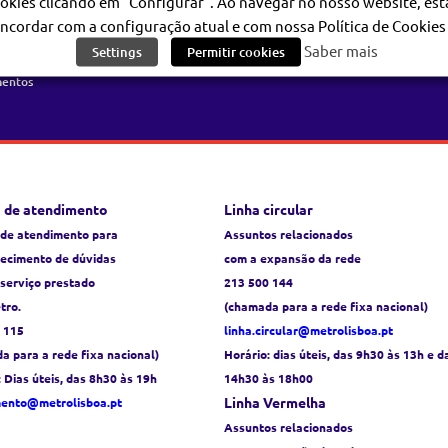
okies clicando em "Configurar". Ao navegar no nosso website, est
 Societário
Filmagens e Fotografias no Metro
ncordar com a configuração atual e com nossa Política de Cookies 
ios e Documentos
Galeria de imagens
Saber mais
Settings
Permitir cookies
ação Pública
mentos
 de atendimento
Linha circular
 de atendimento para
Assuntos relacionados
recimento de dúvidas
com a expansão da rede
 serviço prestado
213 500 144
tro.
(chamada para a rede fixa nacional)
 115
linha.circular@metrolisboa.pt
a para a rede fixa nacional)
Horário:
dias úteis, das 9h30 às 13h e d
: Dias úteis, das 8h30 às 19h
14h30 às 18h00
Linha Vermelha
mento@metrolisboa.pt
Assuntos relacionados