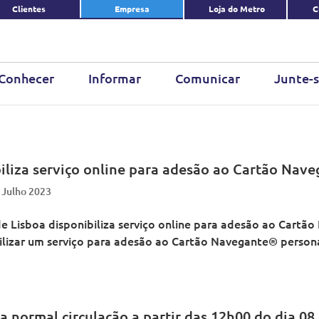
Clientes
Empresa
Loja do Metro
C
Conhecer
Informar
Comunicar
Junte-s
iliza serviço online para adesão ao Cartão Nav
 Julho 2023
 Lisboa disponibiliza serviço online para adesão ao Cartã
ilizar um serviço para adesão ao Cartão Navegante® person
 normal circulação a partir das 12h00 do dia 08 