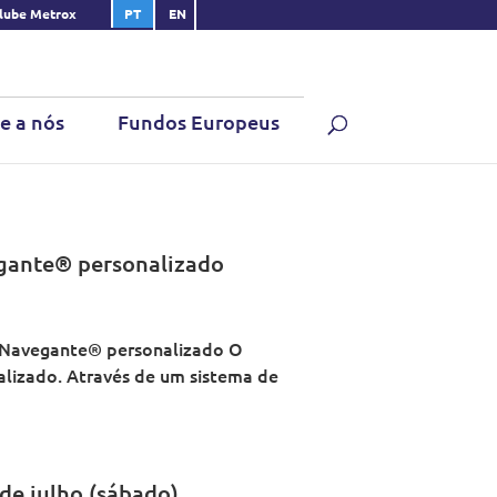
lube Metrox
PT
EN
e a nós
Fundos Europeus
egante® personalizado
o Navegante® personalizado O
alizado. Através de um sistema de
de julho (sábado)