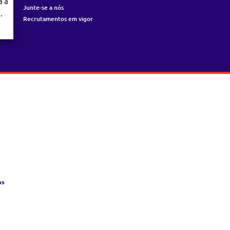
á a
Junte-se a nós
.
Recrutamentos em vigor
as