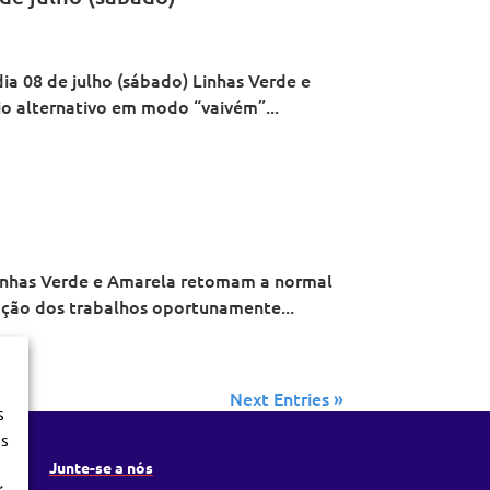
a 08 de julho (sábado) Linhas Verde e
io alternativo em modo “vaivém”...
linhas Verde e Amarela retomam a normal
zação dos trabalhos oportunamente...
Next Entries »
s
os
Junte-se a nós