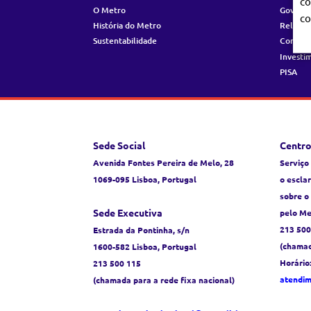
co
O Metro
Governo
co
História do Metro
Relatór
Sustentabilidade
Contrat
Investi
PISA
Sede Social
Centro
Avenida Fontes Pereira de Melo, 28
Serviço
1069-095 Lisboa, Portugal
o escla
sobre o
Sede Executiva
pelo Me
213 500
Estrada da Pontinha, s/n
(chamad
1600-582 Lisboa, Portugal
Horário
213 500 115
atendi
(chamada para a rede fixa nacional)