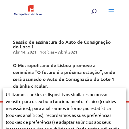
Sessão de assinatura do Auto de Consignação
do Lote 1
Abr 14, 2021
|
Notícias – Abril 2021
O Metropolitano de Lisboa promove a
cerimónia “O futuro é a próxima estação”, onde
será assinado o Auto de Consignação do Lote 1
da linha circular.
Utilizamos cookies e dispositivos similares no nosso
website para o seu bom funcionamento técnico (cookies
necessários), para analisarmos informação estatística
Termos e condições de utilização
|
Política de privacidade
|
Cookies
(cookies analíticos), recordarmos as suas preferências
|
Mapa do site
|
Acessibilidade
|
Cliente
(cookies de preferências) e adaptar anúncios aos seus
©
2026
Metropolitano de Lisboa E.P.E.
interesses (cookies de publicidade). Pode gerir a utilização