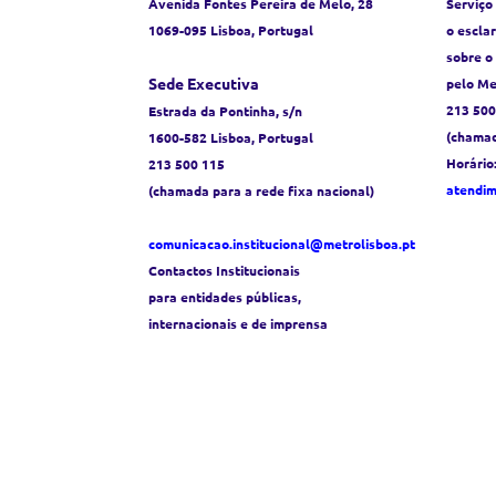
Avenida Fontes Pereira de Melo, 28
Serviço
1069-095 Lisboa, Portugal
o escla
sobre o
Sede Executiva
pelo Me
213 500
Estrada da Pontinha, s/n
(chamad
1600-582 Lisboa, Portugal
Horário
213 500 115
atendi
(chamada para a rede fixa nacional)
comunicacao.institucional@metrolisboa.pt
Contactos Institucionais
para entidades públicas,
internacionais e de imprensa