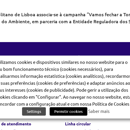
litano de Lisboa associa-se à campanha “Vamos fechar a To
 do Ambiente, em parceria com a Entidade Reguladora dos Se
ar
Comunicar
ilizamos cookies e dispositivos similares no nosso website para o
 Societário
Filmagens e Fotografias no Metro
u bom funcionamento técnico (cookies necessários), para
ios e Documentos
Galeria de imagens
alisarmos informação estatística (cookies analíticos), recordarmo
ação Pública
 suas preferências (cookies de preferências) e adaptar anúncios a
mentos
us interesses (cookies de publicidade). Pode gerir a utilização dos
okies clicando em "Configurar". Ao navegar no nosso website, est
ncordar com a configuração atual e com nossa Política de Cookies 
Saber mais
Settings
Permitir cookies
 de atendimento
Linha circular