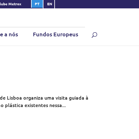
lube Metrox
PT
EN
e a nós
Fundos Europeus
e Lisboa organiza uma visita guiada à
 plástica existentes nessa...