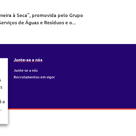
rneira à Seca”, promovida pelo Grupo
rviços de Águas e Resíduos e o...
Junte-se a nós
Junte-se a nós
Recrutamentos em vigor
s
os
á a
.