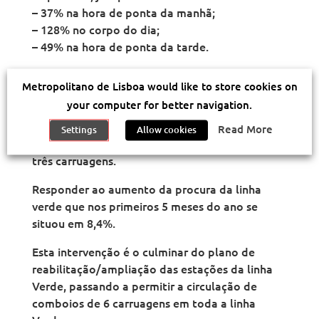
– 37% na hora de ponta da manhã;
– 128% no corpo do dia;
– 49% na hora de ponta da tarde.
Acima de tudo, será possível, a partir do dia 19
Metropolitano de Lisboa would like to store cookies on
de julho de 2017, evitar os constrangimentos
your computer for better navigation.
pontuais que se verificam na hora de ponta da
manhã na estação de Cais do Sodré, devido à
Read More
Settings
Allow cookies
incapacidade de escoamento dos comboios de
três carruagens.
Responder ao aumento da procura da linha
verde que nos primeiros 5 meses do ano se
situou em 8,4%.
Esta intervenção é o culminar do plano de
reabilitação/ampliação das estações da linha
Verde, passando a permitir a circulação de
comboios de 6 carruagens em toda a linha