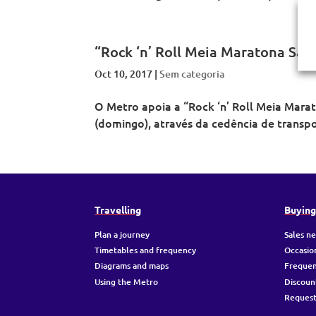
“Rock ‘n’ Roll Meia Maratona San
Oct 10, 2017
|
Sem categoria
O Metro apoia a “Rock ‘n’ Roll Meia Mara
(domingo), através da cedência de transpor
Travelling
Buyin
Plan a journey
Sales n
Timetables and frequency
Occasio
Diagrams and maps
Frequen
Using the Metro
Discoun
Request