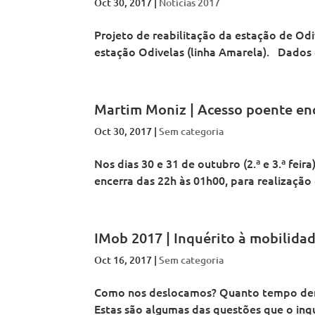
Oct 30, 2017
|
Notícias 2017
o
a
t
o
o
p
n
a
p
p
o
o
n
o
o
Projeto de reabilitação da estação de Odi
l
d
o
l
l
i
estação Odivelas (linha Amarela). Dados g
e
d
i
i
t
L
e
t
t
a
i
L
a
a
n
s
i
n
n
o
b
s
o
o
d
o
b
d
d
Martim Moniz | Acesso poente en
e
a
o
e
e
L
a
L
L
Oct 30, 2017
i
|
Sem categoria
i
i
s
s
s
b
b
b
Nos dias 30 e 31 de outubro (2.ª e 3.ª fe
o
o
o
a
encerra das 22h às 01h00, para realização 
a
a
IMob 2017 | Inquérito à mobilida
Oct 16, 2017
|
Sem categoria
Como nos deslocamos? Quanto tempo dem
Estas são algumas das questões que o inqu