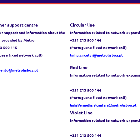
er support centre
Circular line
r support and information about the
Information related to network expans
s provided by Metro
+351 213 500 144
3 500 115
(Portuguese fixed network call)
uese fixed network call)
linha.circular@metrolisboa.pt
Red Line
mento@metrolisboa.pt
Information related to network expans
+351 213 500 144
(Portuguese fixed network call)
linhaVermelha.alcantara@metrolisboa.pt
Violet Line
Information related to network expans
+351 213 500 144