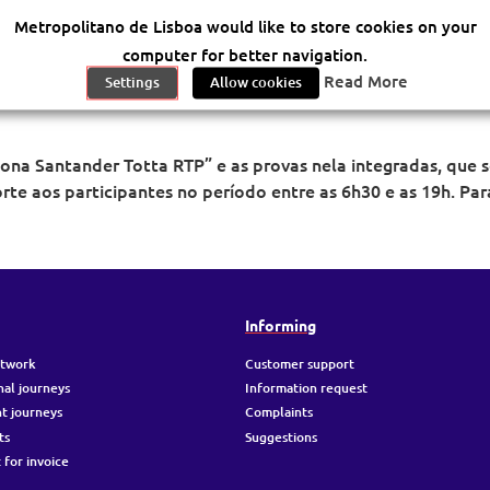
Metropolitano de Lisboa would like to store cookies on your
computer for better navigation.
tander Totta RTP” | Transporte Gratuito
Read More
Settings
Allow cookies
tona Santander Totta RTP” e as provas nela integradas, que 
te aos participantes no período entre as 6h30 e as 19h. Para
g
Informing
etwork
Customer support
nal journeys
Information request
t journeys
Complaints
ts
Suggestions
 for invoice