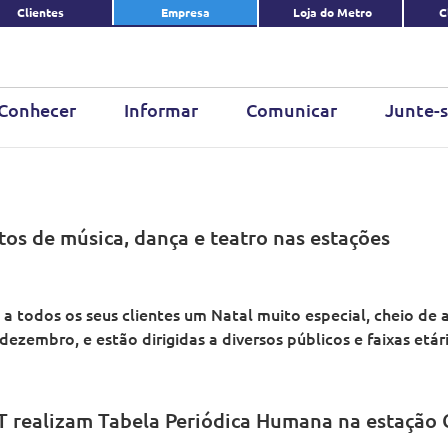
Clientes
Empresa
Loja do Metro
C
Conhecer
Informar
Comunicar
Junte-s
tos de música, dança e teatro nas estações
a todos os seus clientes um Natal muito especial, cheio de 
zembro, e estão dirigidas a diversos públicos e faixas etári
ST realizam Tabela Periódica Humana na estação 