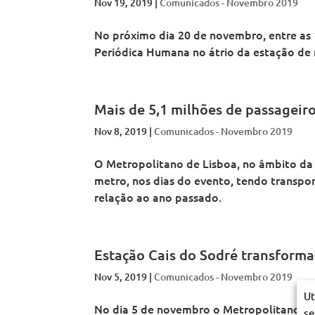
Nov 19, 2019
|
Comunicados - Novembro 2019
o
a
t
o
o
p
n
a
p
p
o
o
n
o
o
No próximo dia 20 de novembro, entre as 
l
d
o
l
l
i
Periódica Humana no átrio da estação de 
e
d
i
i
t
L
e
t
t
a
i
L
a
a
n
s
i
n
n
o
b
s
o
o
d
o
b
d
d
Mais de 5,1 milhões de passagei
e
a
o
e
e
L
a
L
L
Nov 8, 2019
i
|
Comunicados - Novembro 2019
i
i
s
s
s
b
b
b
O Metropolitano de Lisboa, no âmbito da
o
o
o
a
metro, nos dias do evento, tendo transpo
a
a
relação ao ano passado.
Estação Cais do Sodré transforma
Nov 5, 2019
|
Comunicados - Novembro 2019
Ut
No dia 5 de novembro o Metropolitano de
se