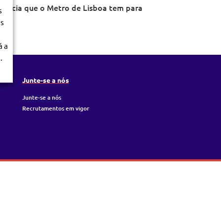
ferência que o Metro de Lisboa tem para
s
os
á a
.
Junte-se a nós
Junte-se a nós
Recrutamentos em vigor