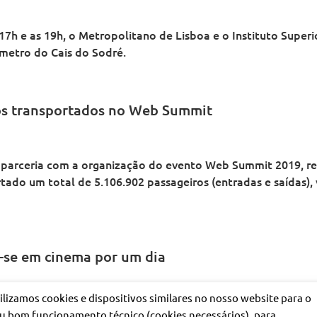
17h e as 19h, o Metropolitano de Lisboa e o Instituto Super
metro do Cais do Sodré.
ros transportados no Web Summit
 parceria com a organização do evento Web Summit 2019, re
rtado um total de 5.106.902 passageiros (entradas e saídas)
-se em cinema por um dia
ilizamos cookies e dispositivos similares no nosso website para o
 Lisboa assinala o Dia Mundial do Cinema, convidando todos
u bom funcionamento técnico (cookies necessários), para