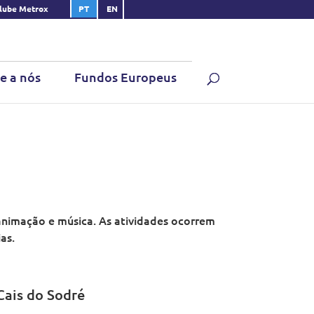
lube Metrox
PT
EN
e a nós
Fundos Europeus
animação e música. As atividades ocorrem
as.
Cais do Sodré