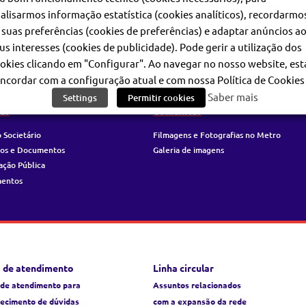
sistir a uma variada programação de filmes clássicos de re
alisarmos informação estatística (cookies analíticos), recordarmo
 suas preferências (cookies de preferências) e adaptar anúncios a
us interesses (cookies de publicidade). Pode gerir a utilização dos
okies clicando em "Configurar". Ao navegar no nosso website, est
ncordar com a configuração atual e com nossa Política de Cookies 
Saber mais
Settings
Permitir cookies
ar
Comunicar
 Societário
Filmagens e Fotografias no Metro
ios e Documentos
Galeria de imagens
ação Pública
mentos
 de atendimento
Linha circular
 de atendimento para
Assuntos relacionados
recimento de dúvidas
com a expansão da rede