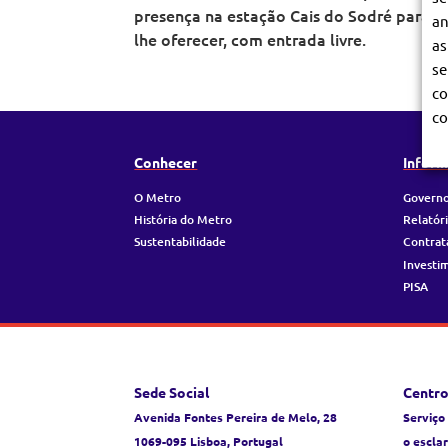
presença na estação Cais do Sodré para as
an
lhe oferecer, com entrada livre.
as
se
co
co
Conhecer
Inform
O Metro
Governo
História do Metro
Relatór
Sustentabilidade
Contrat
Investi
PISA
Sede Social
Centro
Avenida Fontes Pereira de Melo, 28
Serviço
1069-095 Lisboa, Portugal
o escla