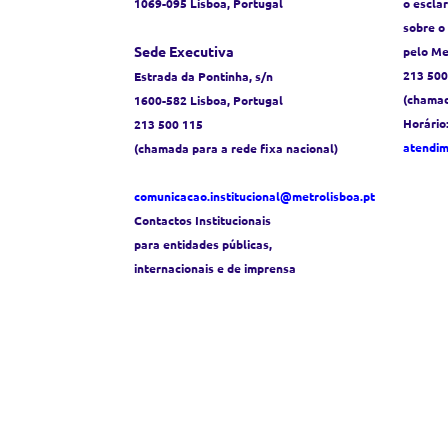
1069-095 Lisboa, Portugal
o escla
sobre o
Sede Executiva
pelo Me
213 500
Estrada da Pontinha, s/n
(chamad
1600-582 Lisboa, Portugal
Horário
213 500 115
atendi
(chamada para a rede fixa nacional)
comunicacao.institucional@metrolisboa.pt
Contactos Institucionais
para entidades públicas,
internacionais e de imprensa