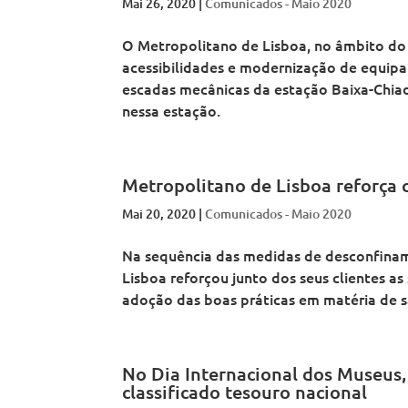
Mai 26, 2020
|
Comunicados - Maio 2020
o
a
t
o
o
p
n
a
p
p
o
o
n
o
o
O Metropolitano de Lisboa, no âmbito do
l
d
o
l
l
i
acessibilidades e modernização de equipam
e
d
i
i
t
L
e
t
t
escadas mecânicas da estação Baixa-Chiado
a
i
L
a
a
n
nessa estação.
s
i
n
n
o
b
s
o
o
d
o
b
d
d
e
a
o
e
e
L
a
L
L
i
i
i
Metropolitano de Lisboa reforça
s
s
s
b
b
b
o
Mai 20, 2020
|
Comunicados - Maio 2020
o
o
a
a
a
Na sequência das medidas de desconfinam
Lisboa reforçou junto dos seus clientes a
adoção das boas práticas em matéria de 
No Dia Internacional dos Museus,
classificado tesouro nacional