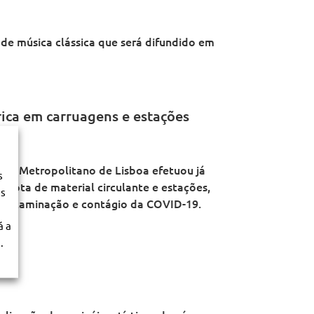
de música clássica que será difundido em
rica em carruagens e estações
o o Metropolitano de Lisboa efetuou já
s
 frota de material circulante e estações,
os
e contaminação e contágio da COVID-19.
á a
.