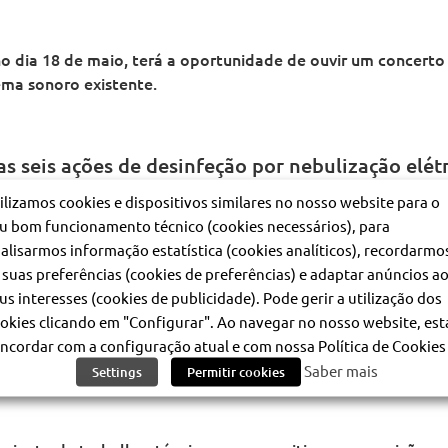
o dia 18 de maio, terá a oportunidade de ouvir um concerto 
ema sonoro existente.
as seis ações de desinfeção por nebulização elét
ilizamos cookies e dispositivos similares no nosso website para o
u bom funcionamento técnico (cookies necessários), para
adotadas para reforço das medidas de limpeza e higienizaçã
alisarmos informação estatística (cookies analíticos), recordarmo
lização elétrica, através da aplicação de produto, em toda a
 suas preferências (cookies de preferências) e adaptar anúncios a
ntacto dos passageiros, tendo em vista a redução de risco d
us interesses (cookies de publicidade). Pode gerir a utilização dos
okies clicando em "Configurar". Ao navegar no nosso website, est
ncordar com a configuração atual e com nossa Política de Cookies 
 José de Guimarães na estação Carnide
Saber mais
Settings
Permitir cookies