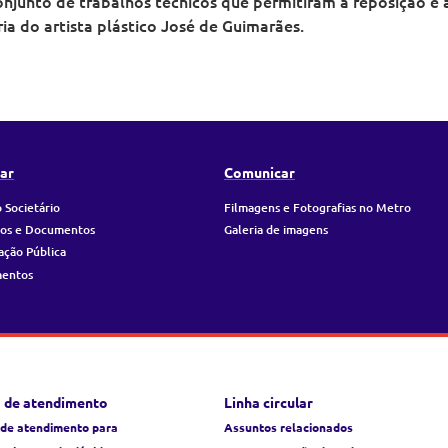
junto de trabalhos técnicos que permitiram a reposição e a 
ia do artista plástico José de Guimarães.
ar
Comunicar
 Societário
Filmagens e Fotografias no Metro
ios e Documentos
Galeria de imagens
ação Pública
mentos
 de atendimento
Linha circular
 de atendimento para
Assuntos relacionados