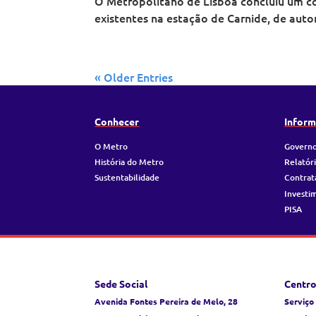
O Metropolitano de Lisboa concluiu um con
existentes na estação de Carnide, de autor
« Older Entries
Conhecer
Inform
O Metro
Governo
História do Metro
Relatór
Sustentabilidade
Contrat
Investi
PISA
Sede Social
Centro
Avenida Fontes Pereira de Melo, 28
Serviço