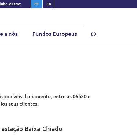
lube Metrox
PT
EN
e a nós
Fundos Europeus
isponíveis diariamente, entre as 06h30 e
os seus clientes.
a estação Baixa-Chiado