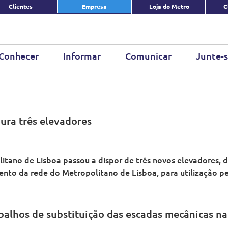
Clientes
Empresa
Loja do Metro
C
Conhecer
Informar
Comunicar
Junte-s
ura três elevadores
itano de Lisboa passou a dispor de três novos elevadores, d
nto da rede do Metropolitano de Lisboa, para utilização pel
balhos de substituição das escadas mecânicas n