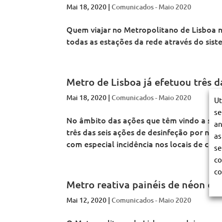
Mai 18, 2020
|
Comunicados - Maio 2020
Quem viajar no Metropolitano de Lisboa n
todas as estações da rede através do sist
Metro de Lisboa já efetuou três d
Mai 18, 2020
|
Comunicados - Maio 2020
Ut
se
No âmbito das ações que têm vindo a ser 
an
três das seis ações de desinfeção por nebu
as
com especial incidência nos locais de co
se
co
co
Metro reativa painéis de néon de
Mai 12, 2020
|
Comunicados - Maio 2020