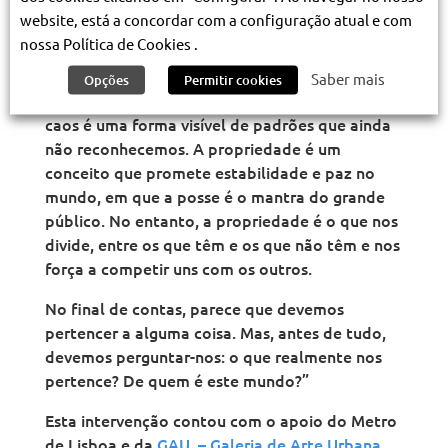
nos tiradas —primeiro a nossa liberdade de
website, está a concordar com a configuração atual e com
movimento, depois a nossa capacidade de
nossa Política de Cookies .
acreditar num futuro melhor.
Saber mais
Opções
Permitir cookies
A história não faz mais do que repetir-se. O
caos é uma forma visível de padrões que ainda
não reconhecemos. A propriedade é um
conceito que promete estabilidade e paz no
mundo, em que a posse é o mantra do grande
público. No entanto, a propriedade é o que nos
divide, entre os que têm e os que não têm e nos
força a competir uns com os outros.
No final de contas, parece que devemos
pertencer a alguma coisa. Mas, antes de tudo,
devemos perguntar-nos: o que realmente nos
pertence? De quem é este mundo?”
Esta intervenção contou com o apoio do Metro
de Lisboa e da
GAU – Galeria de Arte Urbana