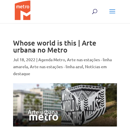
Skip
Skip
to
to
content
content
Whose world is this | Arte
urbana no Metro
Jul 18, 2022
|
Agenda Metro
,
Arte nas estações - linha
amarela
,
Arte nas estações - linha azul
,
Notícias em
destaque