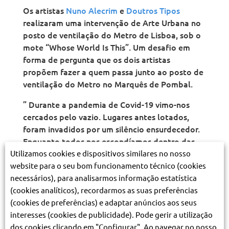
Os artistas
Nuno Alecrim
e
Doutros Tipos
realizaram uma intervenção de Arte Urbana no
posto de ventilação do Metro de Lisboa, sob o
mote “Whose World Is This”. Um desafio em
forma de pergunta que os dois artistas
propõem fazer a quem passa junto ao posto de
ventilação do Metro no Marquês de Pombal.
” Durante a pandemia de Covid-19 vimo-nos
cercados pelo vazio. Lugares antes lotados,
foram invadidos por um silêncio ensurdecedor.
Enquanto todos nos escondíamos dentro das
Utilizamos cookies e dispositivos similares no nosso
nossas paredes de segurança, as paredes
website para o seu bom funcionamento técnico (cookies
externas permaneciam cobertas por camadas
necessários), para analisarmos informação estatística
de significado.
(cookies analíticos), recordarmos as suas preferências
Quando saímos do confinamento, uma nova
(cookies de preferências) e adaptar anúncios aos seus
camada de caos abateu-se sobre nós. Muitas
interesses (cookies de publicidade). Pode gerir a utilização
coisas que tomámos como garantidas foram-
dos cookies clicando em "Configurar". Ao navegar no nosso