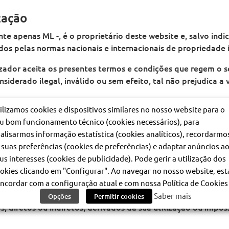
zação
nte apenas ML -, é o proprietário deste website e, salvo ind
s pelas normas nacionais e internacionais de propriedade in
tilizador aceita os presentes termos e condições que regem o
siderado ilegal, inválido ou sem efeito, tal não prejudica a
ilizamos cookies e dispositivos similares no nosso website para o
er utilizados para informação pessoal, podendo ser visualiz
u bom funcionamento técnico (cookies necessários), para
ados pelo ML, desde que seja feita expressa referência ao M
alisarmos informação estatística (cookies analíticos), recordarmo
 menções a direitos de autor. A utilização dos conteúdos de
 suas preferências (cookies de preferências) e adaptar anúncios a
údos pode ser modificado, transmitido, reproduzido, publica
us interesses (cookies de publicidade). Pode gerir a utilização dos
.
okies clicando em "Configurar". Ao navegar no nosso website, est
este website não dispensa a consulta dos meios oficiais de 
ncordar com a configuração atual e com nossa Política de Cookies 
dade da informação disponibilizada por este meio de comuni
Saber mais
Opções
Permitir cookies
, diretos ou indiretos, derivados da sua utilização ou impo