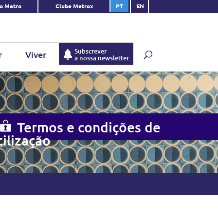
do Metro
Clube Metrox
PT
EN
Subscrever
r
Viver
a nossa newsletter
Termos e condições de
tilização