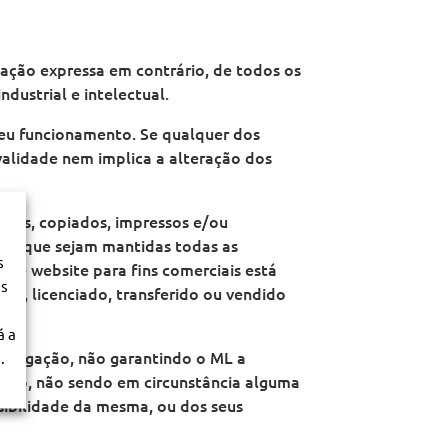
icação expressa em contrário, de todos os
dustrial e intelectual.
 seu funcionamento. Se qualquer dos
 validade nem implica a alteração dos
ados, copiados, impressos e/ou
L e que sejam mantidas todas as
s
ste website para fins comerciais está
os
do, licenciado, transferido ou vendido
á a
divulgação, não garantindo o ML a
.
cação, não sendo em circunstância alguma
ssibilidade da mesma, ou dos seus