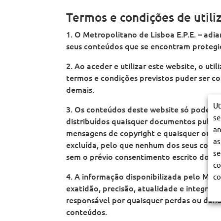
o
a
t
o
o
p
Termos e condições de utili
n
a
p
p
o
o
n
o
o
l
d
o
l
l
i
1. O Metropolitano de Lisboa E.P.E. – adia
e
d
i
i
t
L
e
t
t
seus conteúdos que se encontram protegido
a
i
L
a
a
n
s
i
n
n
o
2. Ao aceder e utilizar este website, o u
b
s
o
o
d
o
b
d
d
termos e condições previstos puder ser con
e
a
o
e
e
L
demais.
a
L
L
i
i
i
s
s
s
Ut
b
3. Os conteúdos deste website só podem s
b
b
o
se
o
o
distribuídos quaisquer documentos public
a
a
a
an
mensagens de copyright e quaisquer outras
as
excluída, pelo que nenhum dos seus conte
se
sem o prévio consentimento escrito do ML
co
4. A informação disponibilizada pelo ML n
co
exatidão, precisão, atualidade e integri
responsável por quaisquer perdas ou danos
conteúdos.