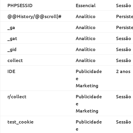
PHPSESSID
Essencial
Sessão
@@History/@@scroll|#
Analítico
Persist
_ga
Analítico
Persist
_gat
Analítico
Sessão
_gid
Analítico
Sessão
collect
Analítico
Sessão
IDE
Publicidade
2 anos
e
Marketing
r/collect
Publicidade
Sessão
e
Marketing
test_cookie
Publicidade
Sessão
e