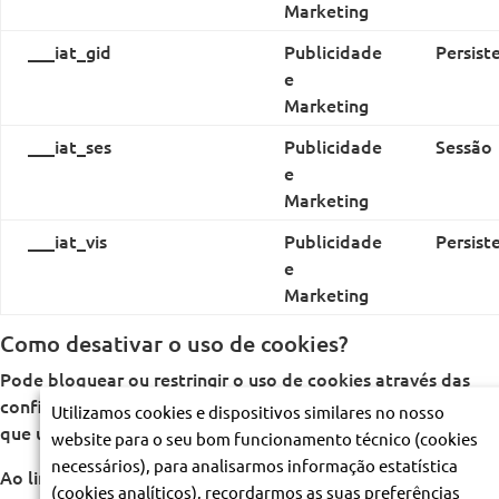
Marketing
___iat_gid
Publicidade
Persist
e
Marketing
___iat_ses
Publicidade
Sessão
e
Marketing
___iat_vis
Publicidade
Persist
e
Marketing
Como desativar o uso de cookies?
Pode bloquear ou restringir o uso de cookies através das
configurações dos browsers que usa, e em cada dispositivo
Utilizamos cookies e dispositivos similares no nosso
que utiliza para aceder a Internet.
website para o seu bom funcionamento técnico (cookies
necessários), para analisarmos informação estatística
Ao limitar a utilização de cookies pode dificultar a
(cookies analíticos), recordarmos as suas preferências