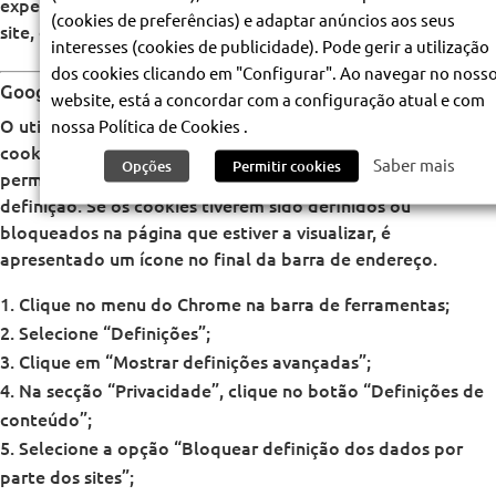
experiência de navegação e, no limite, impedir o login no
(cookies de preferências) e adaptar anúncios aos seus
site, ou o funcionamento de serviços prestados on-line.
interesses (cookies de publicidade). Pode gerir a utilização
dos cookies clicando em "Configurar". Ao navegar no noss
Google Chrome
website, está a concordar com a configuração atual e com
O utilizador tem controlo total sobre as permissões de
nossa Política de Cookies .
cookies no Google Chrome. Por pré-definição, são
Saber mais
Opções
Permitir cookies
permitidos todos os cookies, mas pode ajustar esta
definição. Se os cookies tiverem sido definidos ou
bloqueados na página que estiver a visualizar, é
apresentado um ícone no final da barra de endereço.
Clique no menu do Chrome na barra de ferramentas;
Selecione “Definições”;
Clique em “Mostrar definições avançadas”;
Na secção “Privacidade”, clique no botão “Definições de
conteúdo”;
Selecione a opção “Bloquear definição dos dados por
parte dos sites”;