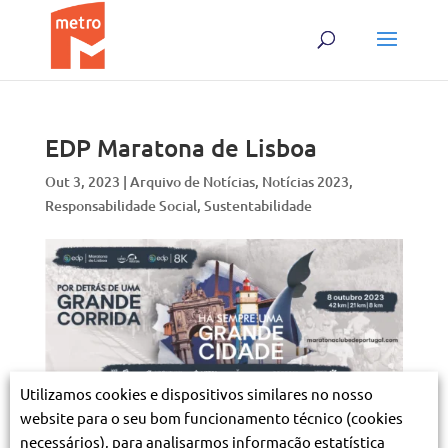
Skip
Skip
to
to
content
content
EDP Maratona de Lisboa
Out 3, 2023
|
Arquivo de Notícias
,
Notícias 2023
,
Responsabilidade Social
,
Sustentabilidade
Utilizamos cookies e dispositivos similares no nosso
website para o seu bom funcionamento técnico (cookies
O Metro apoia a corrida
EDP Maratona de
necessários), para analisarmos informação estatística