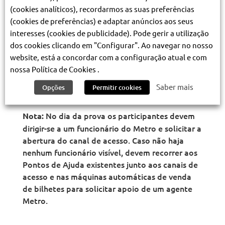
Lisboa
, que se realiza no próximo dia 8 de
(cookies analíticos), recordarmos as suas preferências
outubro (domingo). Neste dia os participantes
(cookies de preferências) e adaptar anúncios aos seus
poderão utilizar o Metro das 6h30 às 17h,
interesses (cookies de publicidade). Pode gerir a utilização
mediante a apresentação de dorsal
dos cookies clicando em "Configurar". Ao navegar no nosso
comprovativo da participação no evento.
website, está a concordar com a configuração atual e com
nossa Política de Cookies .
Planeie com antecedência a sua viagem
no
Metro, para chegar a tempo às suas provas
Saber mais
Opções
Permitir cookies
desportivas.
No dia da prova os participantes devem
Nota:
dirigir-se a um funcionário do Metro e solicitar a
abertura do canal de acesso. Caso não haja
nenhum funcionário visível, devem recorrer aos
Pontos de Ajuda existentes junto aos canais de
acesso e nas máquinas automáticas de venda
de bilhetes para solicitar apoio de um agente
Metro.