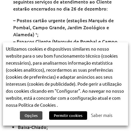
seguintes serviços de atendimento ao Cliente
estarão encerrados no dia 26 de dezembro:
– Postos cartão urgente (estações Marquês de
Pombal, Campo Grande, Jardim Zoológico e
Alameda) ¹;
– Espaços Cliente (Marquês de Pombal e Campo
Grande);
Utilizamos cookies e dispositivos similares no nosso
– Posto de cobrança de coimas (Complexo de
website para o seu bom funcionamento técnico (cookies
Carnide) ²;
necessários), para analisarmos informação estatística
– Postos de Venda das seguintes estações:
(cookies analíticos), recordarmos as suas preferências
(cookies de preferências) e adaptar anúncios aos seus
Colégio Militar/Luz;
interesses (cookies de publicidade). Pode gerir a utilização
Jardim Zoológico;
dos cookies clicando em "Configurar". Ao navegar no nosso
Marquês de Pombal (linha Amarela);
website, está a concordar com a configuração atual e com
Campo Grande;
nossa Política de Cookies .
Rossio;
Saber mais
Opções
Permitir cookies
Cais do Sodré.
Baixa-Chiado;