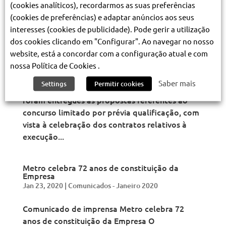
(cookies analíticos), recordarmos as suas preferências
(cookies de preferências) e adaptar anúncios aos seus
Entregues as propostas para a 1.ª Fase da
interesses (cookies de publicidade). Pode gerir a utilização
Expansão da Rede
Jan 24, 2020
|
Comunicados - Janeiro 2020
dos cookies clicando em "Configurar". Ao navegar no nosso
website, está a concordar com a configuração atual e com
Comunicado de imprensa Entregues as
nossa Política de Cookies .
propostas para a 1.ª Fase da Expansão da Rede
Saber mais
Settings
Permitir cookies
O Metropolitano de Lisboa (ML) informa que
foram entregues as propostas referentes ao
concurso limitado por prévia qualificação, com
vista à celebração dos contratos relativos à
execução...
Metro celebra 72 anos de constituição da
Empresa
Jan 23, 2020
|
Comunicados - Janeiro 2020
Comunicado de imprensa Metro celebra 72
anos de constituição da Empresa O