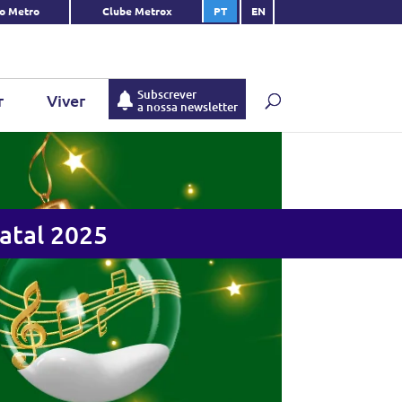
do Metro
Clube Metrox
PT
EN
Subscrever
r
Viver
a nossa newsletter
atal 2025