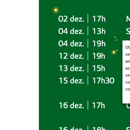
Ut
se
an
as
se
co
co