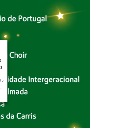
s
os
á a
.