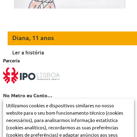
Diana, 11 anos
Ler a história
No Metro eu Conto…
Histórias de encantar e de Natal feitas por crianças em
Utilizamos cookies e dispositivos similares no nosso
tratamento no
IPO de Lisboa
.
website para o seu bom funcionamento técnico (cookies
necessários), para analisarmos informação estatística
Este projeto nasce de um convite lançado pelo Metro ao
(cookies analíticos), recordarmos as suas preferências
IPO de Lisboa, para que as crianças desenvolvessem e
(cookies de preferências) e adaptar anúncios aos seus
criassem histórias, mensagens e desenhos alusivos ao