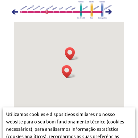
Utilizamos cookies e dispositivos similares no nosso
Legenda
website para o seu bom funcionamento técnico (cookies
necessários), para analisarmos informação estatística
Frequência média de comboios em
(cookies analíticos), recordarmos as suas preferências