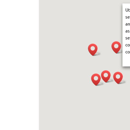
Ut
se
an
as
se
co
co