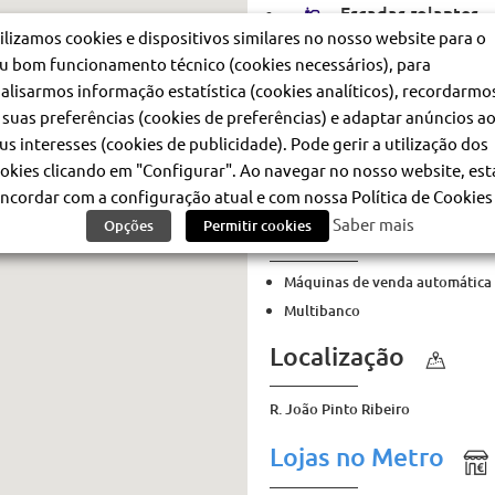
Escadas rolantes
ilizamos cookies e dispositivos similares no nosso website para o
Elevador Cais / Átr
u bom funcionamento técnico (cookies necessários), para
Elevador Átrio / R
alisarmos informação estatística (cookies analíticos), recordarmo
 suas preferências (cookies de preferências) e adaptar anúncios a
Horário da estaçã
us interesses (cookies de publicidade). Pode gerir a utilização dos
okies clicando em "Configurar". Ao navegar no nosso website, est
06h30 – 01h
ncordar com a configuração atual e com nossa Política de Cookies 
Saber mais
Opções
Permitir cookies
Rede de vendas
Máquinas de venda automática
Multibanco
Localização
R. João Pinto Ribeiro
Lojas no Metro