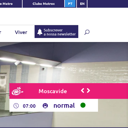
do Metro
Clube Metrox
PT
EN
Subscrever
r
Viver
a nossa newsletter
Moscavide
normal
07:00