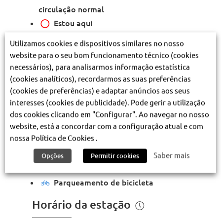
circulação normal
Estou aqui
Mobilidade reduzida
Utilizamos cookies e dispositivos similares no nosso
Rampa de acesso ao comboio
website para o seu bom funcionamento técnico (cookies
necessários), para analisarmos informação estatística
Escadas rolantes
(cookies analíticos), recordarmos as suas preferências
Elevador Cais / Átrio
(cookies de preferências) e adaptar anúncios aos seus
Elevador Átrio / Rua
interesses (cookies de publicidade). Pode gerir a utilização
Instalações sanitárias
dos cookies clicando em "Configurar". Ao navegar no nosso
website, está a concordar com a configuração atual e com
Autocarro
705 – 708 – 725 – 728 – 744 – 750
nossa Política de Cookies .
– 759 – 782 – 794 – 26B
Comboio (CP)
Saber mais
Linhas de Sintra, Azambuja e
Opções
Permitir cookies
Norte
Parqueamento de bicicleta
Horário da estação