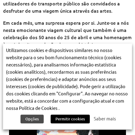
utilizadores do transporte público são convidados a
desfrutar de uma viagem única através das artes.
Em cada mês, uma surpresa espera por si. Junte-se a nós
nesta emocionante viagem cultural que também é uma
celebração dos 50 anos do 25 de abril e uma homenagem
à mais bonita revolução da nossa história.
Utilizamos cookies e dispositivos similares no nosso
Prepare-se para viver uma experiência única no Metro,
website para o seu bom funcionamento técnico (cookies
onde a arte ganha vida nas estações e a liberdade se
necessários), para analisarmos informação estatística
expressa em cada gesto, em cada nota e em cada
(cookies analíticos), recordarmos as suas preferências
palavra.
(cookies de preferências) e adaptar anúncios aos seus
interesses (cookies de publicidade). Pode gerir a utilização
Programação 12 meses, 12 estações
dos cookies clicando em "Configurar". Ao navegar no nosso
website, está a concordar com a configuração atual e com
nossa Política de Cookies .
Saber mais
Opções
Permitir cookies