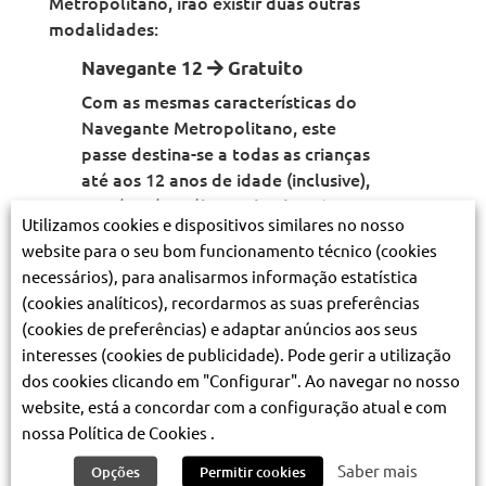
Metropolitano, irão existir duas outras
modalidades:
Navegante 12
Gratuito
Com as mesmas características do
Navegante Metropolitano, este
passe destina-se a todas as crianças
até aos 12 anos de idade (inclusive),
isto é, até ao último dia do mês em
Utilizamos cookies e dispositivos similares no nosso
que a criança faz 13 anos.
website para o seu bom funcionamento técnico (cookies
Navegante +65
20€
necessários), para analisarmos informação estatística
(cookies analíticos), recordarmos as suas preferências
Com as mesmas características do
(cookies de preferências) e adaptar anúncios aos seus
Navegante Metropolitano, este
interesses (cookies de publicidade). Pode gerir a utilização
passe destina-se a maiores de 65
dos cookies clicando em "Configurar". Ao navegar no nosso
anos, reformados e pensionistas.
website, está a concordar com a configuração atual e com
nossa Política de Cookies .
Saber mais
Opções
Permitir cookies