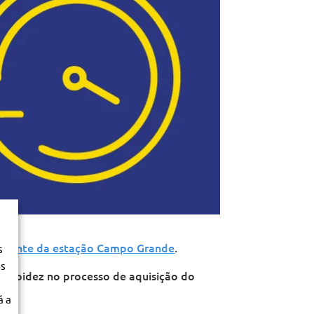
Cliente da estação Campo Grande
.
s
os
 rapidez no processo de aquisição do
á a