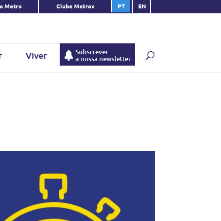
do Metro
Clube Metrox
PT
EN
Subscrever
r
Viver
a nossa newsletter