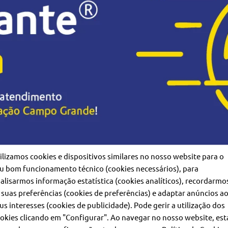
ilizamos cookies e dispositivos similares no nosso website para o
u bom funcionamento técnico (cookies necessários), para
lusivo “Cartão navegante® na Hora”, localizado no
Espaço 
alisarmos informação estatística (cookies analíticos), recordarmo
 suas preferências (cookies de preferências) e adaptar anúncios a
diata do Cartão navegante®, oferecendo maior comodidade e
us interesses (cookies de publicidade). Pode gerir a utilização dos
okies clicando em "Configurar". Ao navegar no nosso website, est