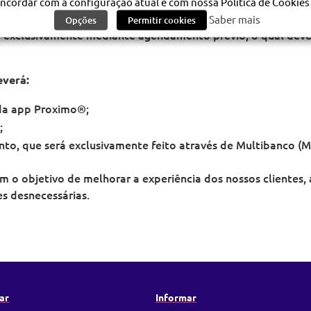
ncordar com a configuração atual e com nossa Política de Cookies 
Saber mais
Opções
Permitir cookies
exclusivamente mediante agendamento prévio, o qual deverá
everá:
da app Proximo®;
;
to, que será exclusivamente feito através de Multibanco (M
 o objetivo de melhorar a experiência dos nossos clientes,
s desnecessárias.
ar
Informar