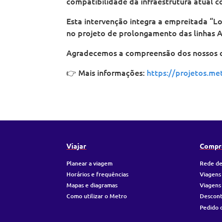
compatibilidade da infraestrutura atual c
Esta intervenção integra a empreitada “L
no projeto de prolongamento das linhas 
Agradecemos a compreensão dos nossos cl
👉 Mais informações:
https://projetos.me
Viajar
Compr
Planear a viagem
Rede de
Horários e frequências
Viagens
Mapas e diagramas
Viagens
Como utilizar o Metro
Descon
Pedido 