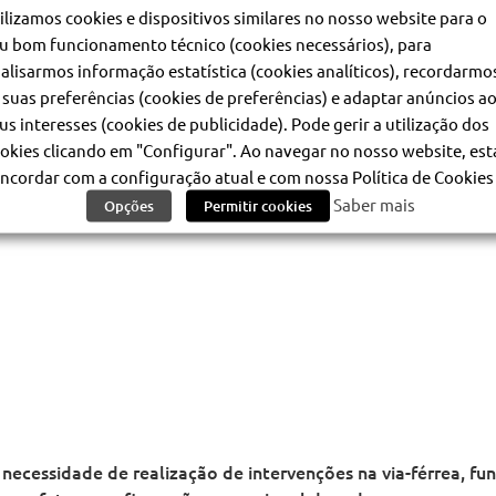
mada no dia 6 de maio. As restantes linhas funcionarão com 
ilizamos cookies e dispositivos similares no nosso website para o
u bom funcionamento técnico (cookies necessários), para
alisarmos informação estatística (cookies analíticos), recordarmo
ernativa:
 suas preferências (cookies de preferências) e adaptar anúncios a
us interesses (cookies de publicidade). Pode gerir a utilização dos
okies clicando em "Configurar". Ao navegar no nosso website, est
ncordar com a configuração atual e com nossa Política de Cookies 
Saber mais
Opções
Permitir cookies
 necessidade de realização de intervenções na via-férrea, fu