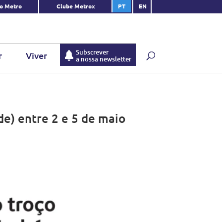
do Metro
Clube Metrox
PT
EN
Subscrever
r
Viver
a nossa newsletter
e) entre 2 e 5 de maio