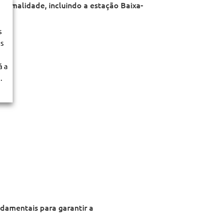
normalidade, incluindo a estação Baixa-
s
os
á a
.
ndamentais para garantir a