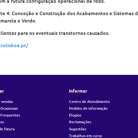
om a futura configuração operacional da rede.
ote 4: Conceção e Construção dos Acabamentos e Sistemas d
Amarela e Verde.
ientes para os eventuais transtornos causados.
trolisboa.pt/
ar
Informar
 vendas
Centro de Atendimento
 Ocasionais
Pedidos de informação
 Frequentes
Elogios
tos
Reclamações
de fatura
Sugestões
Trabalhos em curso