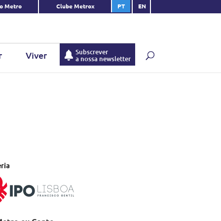
do Metro
Clube Metrox
PT
EN
Subscrever
r
Viver
a nossa newsletter