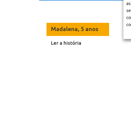
as
se
co
co
Madalena, 5 anos
Ler a história