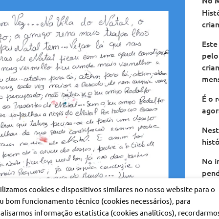
No 
Hist
cria
Este
pelo
cria
mens
É o 
agor
Nest
histó
No i
pend
parti
ilizamos cookies e dispositivos similares no nosso website para o
u bom funcionamento técnico (cookies necessários), para
No â
alisarmos informação estatística (cookies analíticos), recordarmo
reap