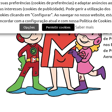
 suas preferências (cookies de preferências) e adaptar anúncios a
cria
us interesses (cookies de publicidade). Pode gerir a utilização dos
natal
okies clicando em "Configurar". Ao navegar no nosso website, est
Esta
ncordar com a configuração atual e com nossa Política de Cookies 
árvo
Saber mais
Opções
Permitir cookies
ser 
de P
nos 
de P
Aero