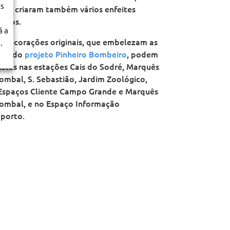
os
nças criaram também vários enfeites
ícios.
á a
s decorações originais, que embelezam as
.
res do
projeto Pinheiro Bombeiro
, podem
vistas nas estações Cais do Sodré, Marquês
ombal, S. Sebastião, Jardim Zoológico,
Espaços Cliente Campo Grande e Marquês
ombal, e no Espaço Informação
porto.