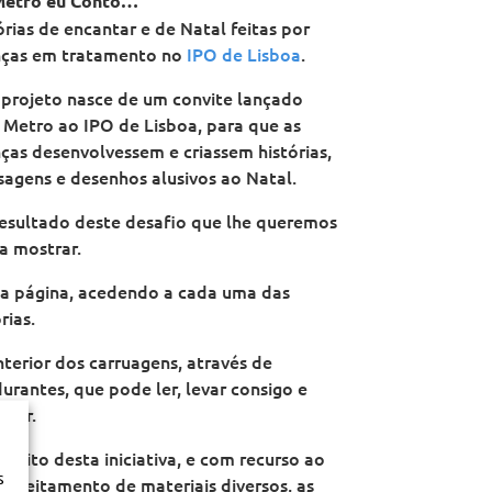
Metro eu Conto…
órias de encantar e de Natal feitas por
nças em tratamento no
IPO de Lisboa
.
 projeto nasce de um convite lançado
 Metro ao IPO de Lisboa, para que as
nças desenvolvessem e criassem histórias,
agens e desenhos alusivos ao Natal.
resultado deste desafio que lhe queremos
a mostrar.
a página, acedendo a cada uma das
rias.
nterior dos carruagens, através de
urantes, que pode ler, levar consigo e
lhar.
mbito desta iniciativa, e com recurso ao
s
roveitamento de materiais diversos, as