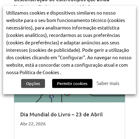
limitam e diminuem oportunidades.
Utilizamos cookies e dispositivos similares no nosso
Estações e datas da exposição:
website para o seu bom funcionamento técnico (cookies
Baixa-Chiado | a partir de 28 fevereiro;
necessários), para analisarmos informação estatística
Marquês de Pombal
| a partir de 28 de março
(cookies analíticos), recordarmos as suas preferências
Alameda
| a partir de 26 de abril.
(cookies de preferências) e adaptar anúncios aos seus
interesses (cookies de publicidade). Pode gerir a utilização
Notícias relacionadas:
dos cookies clicando em "Configurar". Ao navegar no nosso
website, está a concordar com a configuração atual e com
nossa Política de Cookies .
Saber mais
Opções
Permitir cookies
Dia Mundial do Livro – 23 de Abril
Abr 22, 2026