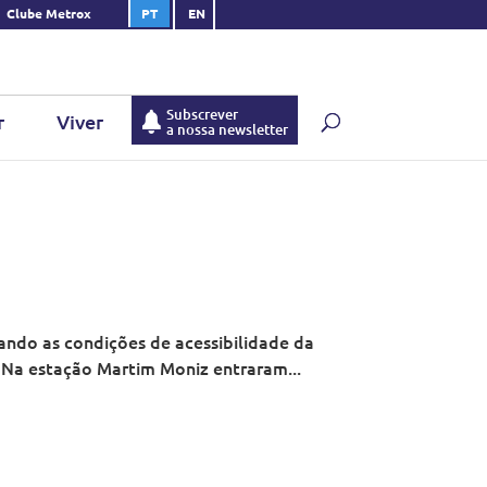
Clube Metrox
PT
EN
Subscrever
r
Viver
a nossa newsletter
ando as condições de acessibilidade da
 Na estação Martim Moniz entraram...