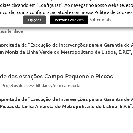
okies clicando em "Configurar". Ao navegar no nosso website, est
ncordar com a configuração atual e com nossa Política de Cookies 
Saber mais
Opções
Permitir cookies
ade das estações Intendente e Martim Moniz
cessibilidade
mpreitada de “Execução de Intervenções para a Garantia de 
m Moniz da Linha Verde do Metropolitano de Lisboa, E.P.E”, 
ade das estações Campo Pequeno e Picoas
,
Projetos de acessibilidade
,
Sem categoria
mpreitada de “Execução de Intervenções para a Garantia de 
coas da Linha Amarela do Metropolitano de Lisboa, E.P.E”. I