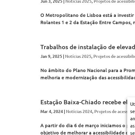
Jun 3, 2025
|
Notícias 2025
,
Projetos de acessibil
o
a
t
o
o
p
n
a
p
p
o
o
n
o
o
O Metropolitano de Lisboa está a investi
l
d
o
l
l
i
Rolantes 1 e 2 da Estação Entre Campos, na
e
d
i
i
t
L
e
t
t
a
i
L
a
a
n
s
i
n
n
o
b
s
o
o
d
o
b
d
d
Trabalhos de instalação de eleva
e
a
o
e
e
L
a
L
L
Jan 9, 2025
i
|
Notícias 2025
,
Projetos de acessibil
i
i
s
s
s
b
b
b
No âmbito do Plano Nacional para a Promo
o
o
o
a
melhoria e modernização das acessibilidad
a
a
Estação Baixa-Chiado recebe ele
Ut
se
Mar 4, 2024
|
Notícias 2024
,
Projetos de acessibil
an
A partir do dia 6 de março iniciamos o pr
as
objetivo de melhorar a acessibilidade da 
se