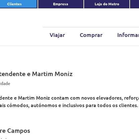
Clientes
Empresa
Loja do Metro
Viajar
Comprar
Informa
ntendente e Martim Moniz
lidade
endente e Martim Moniz contam com novos elevadores, reforç
is cómodos, autónomos e inclusivos para todos os clientes.
tre Campos