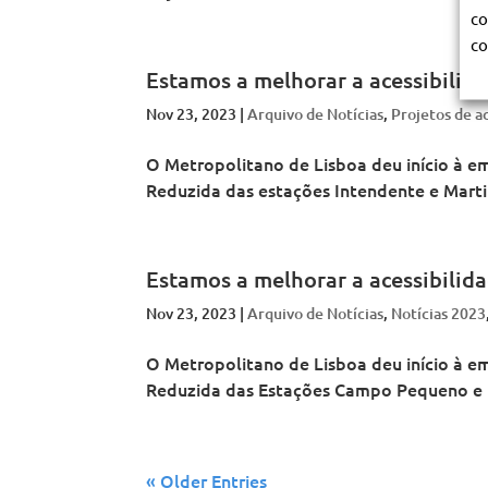
co
co
Estamos a melhorar a acessibilid
Nov 23, 2023
|
Arquivo de Notícias
,
Projetos de a
O Metropolitano de Lisboa deu início à e
Reduzida das estações Intendente e Marti
Estamos a melhorar a acessibilid
Nov 23, 2023
|
Arquivo de Notícias
,
Notícias 2023
O Metropolitano de Lisboa deu início à e
Reduzida das Estações Campo Pequeno e Pi
« Older Entries