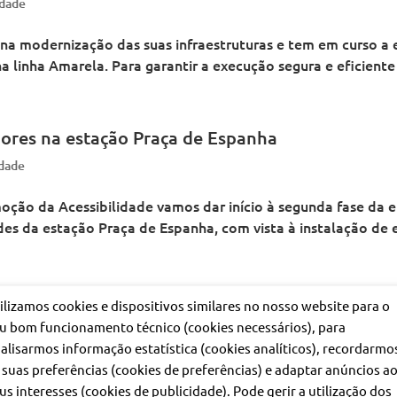
idade
r na modernização das suas infraestruturas e tem em curso a
 linha Amarela. Para garantir a execução segura e eficiente 
dores na estação Praça de Espanha
idade
ção da Acessibilidade vamos dar início à segunda fase da 
es da estação Praça de Espanha, com vista à instalação de el
vadores mais modernos
ilizamos cookies e dispositivos similares no nosso website para o
u bom funcionamento técnico (cookies necessários), para
idade
alisarmos informação estatística (cookies analíticos), recordarmo
ocesso de modernização dos três elevadores da estação Baix
 suas preferências (cookies de preferências) e adaptar anúncios a
estação. Os trabalhos de modernização dos elevadores decor
us interesses (cookies de publicidade). Pode gerir a utilização dos