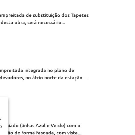
 empreitada de substituição dos Tapetes
desta obra, será necessário...
empreitada integrada no plano de
evadores, no átrio norte da estação....
s
a-Chiado (linhas Azul e Verde) com o
os
rerão de forma faseada, com vista...