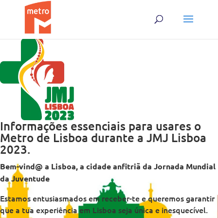
Skip
Skip
to
to
content
content
Informações essenciais para usares o
Metro de Lisboa durante a JMJ Lisboa
2023.
Bem-vind@ a Lisboa, a cidade anfitriã da Jornada Mundial
da Juventude
Estamos entusiasmados em receber-te e queremos garantir
que a tua experiência em Lisboa seja única e inesquecível.