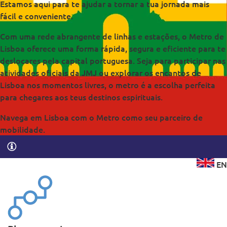
Estamos aqui para te ajudar a tornar a tua jornada mais
fácil e conveniente.
Com uma rede abrangente de linhas e estações, o Metro de
Lisboa oferece uma forma rápida, segura e eficiente para te
deslocares pela capital portuguesa. Seja para participar nas
atividades oficiais da JMJ ou explorar os encantos de
Lisboa nos momentos livres, o metro é a escolha perfeita
para chegares aos teus destinos espirituais.
Navega em Lisboa com o Metro como seu parceiro de
mobilidade.
EN