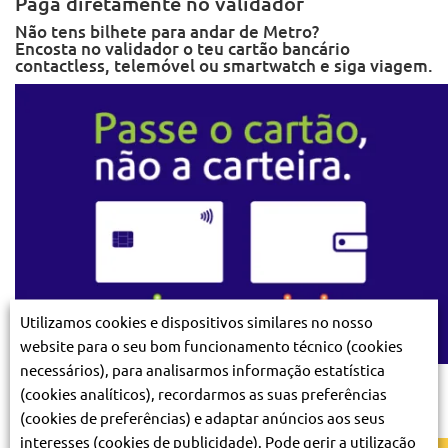
Paga diretamente no validador
Não tens bilhete para andar de Metro?
Encosta no validador o teu cartão bancário
contactless, telemóvel ou smartwatch e siga viagem.
Utilizamos cookies e dispositivos similares no nosso
website para o seu bom funcionamento técnico (cookies
necessários), para analisarmos informação estatística
Passa o cartão, não a carteira
(cookies analíticos), recordarmos as suas preferências
Evita pagamentos indesejados.
(cookies de preferências) e adaptar anúncios aos seus
Nos validadores, passa o cartão, não a carteira!
interesses (cookies de publicidade). Pode gerir a utilização