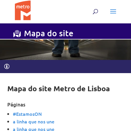
Skip
Skip
to
to
content
content
Mapa do site
Mapa do site Metro de Lisboa
Páginas
#EstamosON
a linha que nos une
a linha que nos une