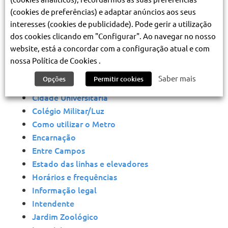
Cais do Sodré
(cookies de preferências) e adaptar anúncios aos seus
Campo Grande (linha Amarela)
interesses (cookies de publicidade). Pode gerir a utilização
Campo Grande (linha Verde)
dos cookies clicando em "Configurar". Ao navegar no nosso
Campo Pequeno
website, está a concordar com a configuração atual e com
Carnide
nossa Política de Cookies .
Carta do Cliente
Saber mais
Opções
Permitir cookies
Chelas
Cidade Universitária
Colégio Militar/Luz
Como utilizar o Metro
Encarnação
Entre Campos
Estado das linhas e elevadores
Horários e frequências
Informação legal
Intendente
Jardim Zoológico