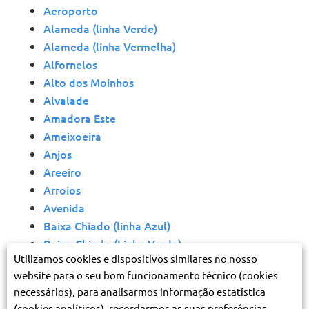
Aeroporto
Alameda (linha Verde)
Alameda (linha Vermelha)
Alfornelos
Alto dos Moinhos
Alvalade
Amadora Este
Ameixoeira
Anjos
Areeiro
Arroios
Avenida
Baixa Chiado (linha Azul)
Baixa-Chiado (Linha Verde)
Utilizamos cookies e dispositivos similares no nosso
Bela Vista
website para o seu bom funcionamento técnico (cookies
Boas Práticas, Boas Viagens
necessários), para analisarmos informação estatística
Cabo Ruivo
(cookies analíticos), recordarmos as suas preferências